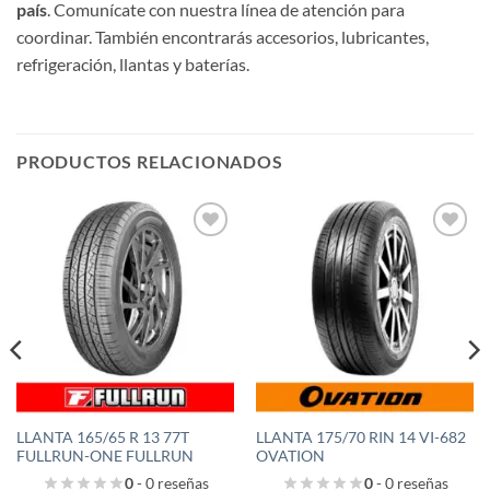
país
. Comunícate con nuestra línea de atención para
coordinar. También encontrarás accesorios, lubricantes,
refrigeración, llantas y baterías.
PRODUCTOS RELACIONADOS
Añadir
Añadir
a la
a la
lista de
lista de
deseos
deseos
LLANTA 165/65 R 13 77T
LLANTA 175/70 RIN 14 VI-682
FULLRUN-ONE FULLRUN
OVATION
0
- 0 reseñas
0
- 0 reseñas