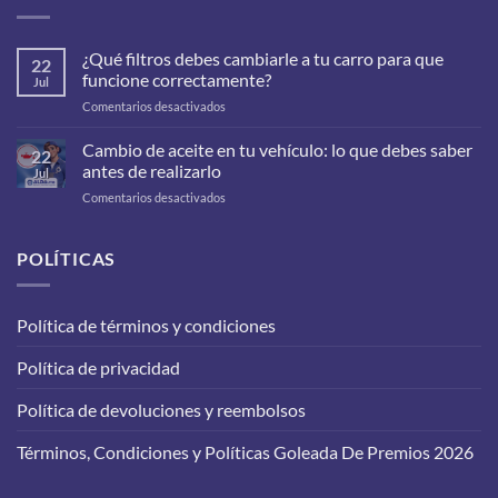
¿Qué filtros debes cambiarle a tu carro para que
22
funcione correctamente?
Jul
en
Comentarios desactivados
¿Qué
filtros
Cambio de aceite en tu vehículo: lo que debes saber
22
debes
antes de realizarlo
Jul
cambiarle
en
Comentarios desactivados
a
Cambio
tu
de
carro
aceite
POLÍTICAS
para
en
que
tu
funcione
vehículo:
correctamente?
Política de términos y condiciones
lo
que
Política de privacidad
debes
saber
antes
Política de devoluciones y reembolsos
de
realizarlo
Términos, Condiciones y Políticas Goleada De Premios 2026