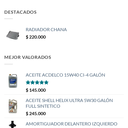
DESTACADOS
RADIADOR CHANA
$
220.000
MEJOR VALORADOS
ACEITE ACDELCO 15W40 CI-4 GALÓN
Valorado
$
145.000
con
5
de 5
ACEITE SHELL HELIX ULTRA 5W30 GALÓN
FULL SINTETICO
$
245.000
AMORTIGUADOR DELANTERO IZQUIERDO