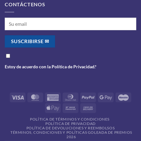
CONTÁCTENOS
Estoy de acuerdo con la
Política de Privacidad
.*
Visa
MasterCard
American
Dinners
PayPal
Google
Maes
Express
Club
Pay
Apple
Bank
Cash
Pay
Transfer
On
POLÍTICA DE TÉRMINOS Y CONDICIONES
Delivery
POLÍTICA DE PRIVACIDAD
POLÍTICA DE DEVOLUCIONES Y REEMBOLSOS
TÉRMINOS, CONDICIONES Y POLÍTICAS GOLEADA DE PREMIOS
2026