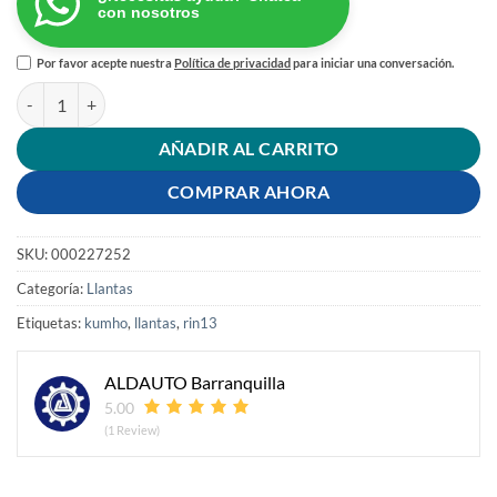
con nosotros
Por favor acepte nuestra
Política de privacidad
para iniciar una conversación.
LLANTA 175/70 RIN 13 82T ES31 KUMHO VT cantidad
AÑADIR AL CARRITO
COMPRAR AHORA
SKU:
000227252
Categoría:
Llantas
Etiquetas:
kumho
,
llantas
,
rin13
ALDAUTO Barranquilla
5.00
(1 Review)