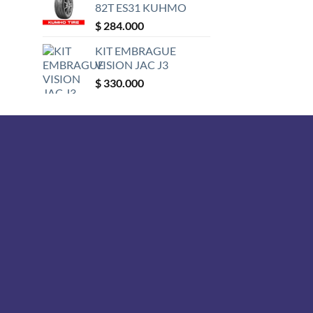
82T ES31 KUHMO
$
284.000
KIT EMBRAGUE
VISION JAC J3
$
330.000