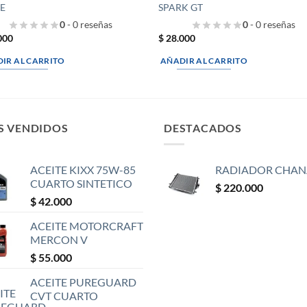
E
SPARK GT
0
- 0 reseñas
0
- 0 reseñas
000
$
28.000
IR AL CARRITO
AÑADIR AL CARRITO
S VENDIDOS
DESTACADOS
ACEITE KIXX 75W-85
RADIADOR CHAN
CUARTO SINTETICO
$
220.000
$
42.000
ACEITE MOTORCRAFT
MERCON V
$
55.000
ACEITE PUREGUARD
CVT CUARTO