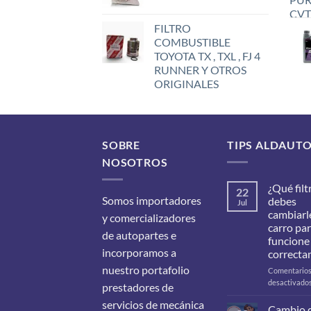
FILTRO
COMBUSTIBLE
TOYOTA TX , TXL , FJ 4
RUNNER Y OTROS
ORIGINALES
SOBRE
TIPS ALDAUT
NOSOTROS
¿Qué filt
22
Somos importadores
debes
Jul
cambiarle
y comercializadores
carro pa
de autopartes e
funcione
incorporamos a
correcta
nuestro portafolio
Comentario
desactivado
prestadores de
servicios de mecánica
Cambio 