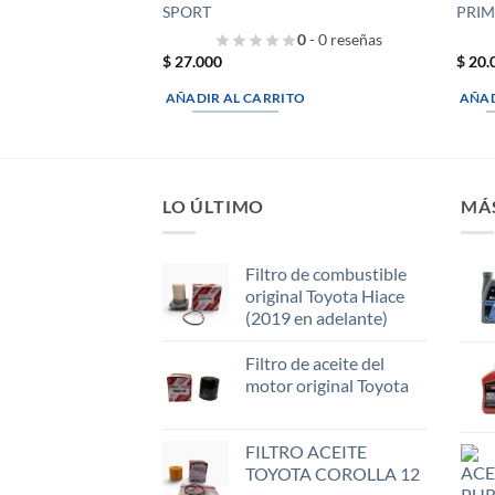
SPORT
PRIM
0
- 0 reseñas
$
27.000
$
20.
AÑADIR AL CARRITO
AÑAD
LO ÚLTIMO
MÁ
Filtro de combustible
original Toyota Hiace
(2019 en adelante)
Filtro de aceite del
motor original Toyota
FILTRO ACEITE
TOYOTA COROLLA 12