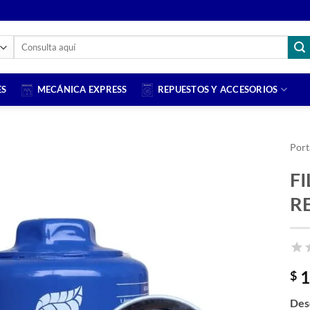
Buscar
por:
ES
MECÁNICA EXPRESS
REPUESTOS Y ACCESORIOS
Port
F
R
1
$
Des