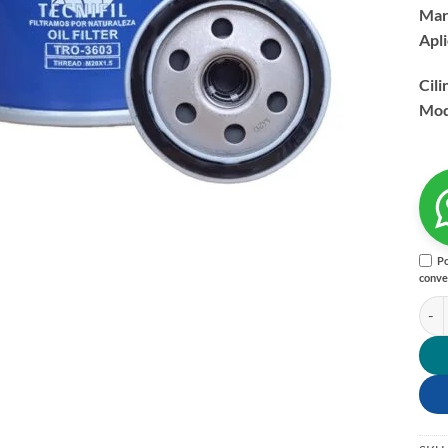
Mar
Apl
Cili
Mod
Po
conve
FILT