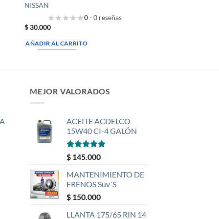
NISSAN
0
- 0 reseñas
$
30.000
AÑADIR AL CARRITO
MEJOR VALORADOS
A
ACEITE ACDELCO
15W40 CI-4 GALÓN
Valorado
$
145.000
con
5
de 5
MANTENIMIENTO DE
FRENOS Suv´S
$
150.000
LLANTA 175/65 RIN 14