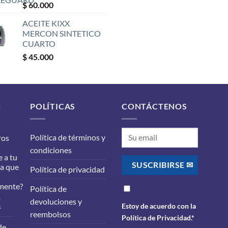
$
60.000
ACEITE KIXX
MERCON SINTETICO
CUARTO
$
45.000
O
POLÍTICAS
CONTÁCTENOS
Política de términos y
ros
condiciones
 a tu
ra que
Política de privacidad
mente?
Política de
s
devoluciones y
Estoy de acuerdo con la
en
s
reembolsos
¿Qué
Política de Privacidad
.*
filtros
de