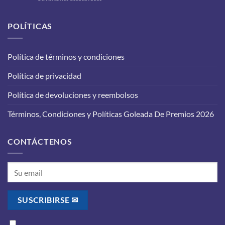
Cambio
tu
de
carro
aceite
POLÍTICAS
para
en
que
tu
funcione
vehículo:
correctamente?
Política de términos y condiciones
lo
que
Política de privacidad
debes
saber
antes
Política de devoluciones y reembolsos
de
realizarlo
Términos, Condiciones y Políticas Goleada De Premios 2026
CONTÁCTENOS