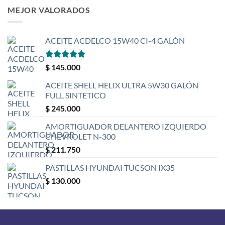
MEJOR VALORADOS
ACEITE ACDELCO 15W40 CI-4 GALÓN
Valorado
$
145.000
con
5
de 5
ACEITE SHELL HELIX ULTRA 5W30 GALÓN
FULL SINTETICO
$
245.000
AMORTIGUADOR DELANTERO IZQUIERDO
CHEVROLET N-300
$
211.750
PASTILLAS HYUNDAI TUCSON IX35
$
130.000