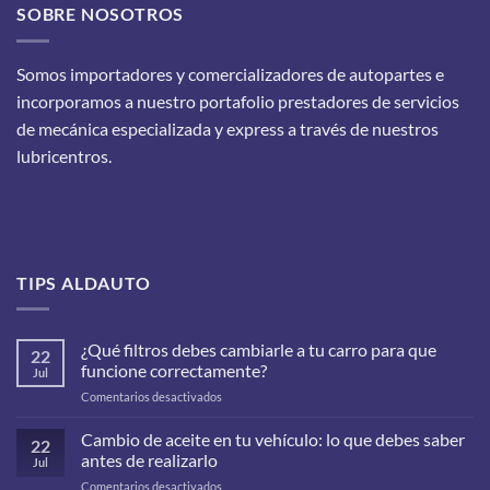
SOBRE NOSOTROS
Somos importadores y comercializadores de autopartes e
incorporamos a nuestro portafolio prestadores de servicios
de mecánica especializada y express a través de nuestros
lubricentros.
TIPS ALDAUTO
¿Qué filtros debes cambiarle a tu carro para que
22
funcione correctamente?
Jul
en
Comentarios desactivados
¿Qué
filtros
Cambio de aceite en tu vehículo: lo que debes saber
22
debes
antes de realizarlo
Jul
cambiarle
en
Comentarios desactivados
a