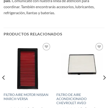
país
. Comunícate con nuestra línea de atención para
coordinar. También encontrarás accesorios, lubricantes,
refrigeración, llantas y baterías.
PRODUCTOS RELACIONADOS
Añadir
Añadir
a la
a la
lista de
lista de
deseos
deseos
FILTRO AIRE MOTOR NISSAN
FILTRO DE AIRE
MARCH-VERSA
ACONDICIONADO
CHEVROLET AVEO