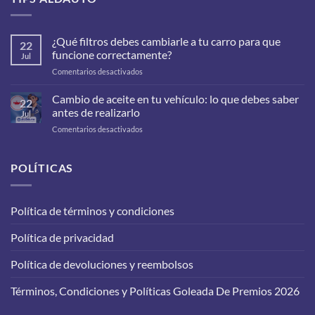
¿Qué filtros debes cambiarle a tu carro para que
22
funcione correctamente?
Jul
en
Comentarios desactivados
¿Qué
filtros
Cambio de aceite en tu vehículo: lo que debes saber
22
debes
antes de realizarlo
Jul
cambiarle
en
Comentarios desactivados
a
Cambio
tu
de
carro
aceite
POLÍTICAS
para
en
que
tu
funcione
vehículo:
correctamente?
Política de términos y condiciones
lo
que
Política de privacidad
debes
saber
antes
Política de devoluciones y reembolsos
de
realizarlo
Términos, Condiciones y Políticas Goleada De Premios 2026