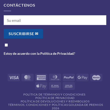
CONTÁCTENOS
Estoy de acuerdo con la
Política de Privacidad
.*
Visa
MasterCard
American
Dinners
PayPal
Google
Maes
Express
Club
Pay
Apple
Bank
Cash
Pay
Transfer
On
POLÍTICA DE TÉRMINOS Y CONDICIONES
Delivery
POLÍTICA DE PRIVACIDAD
POLÍTICA DE DEVOLUCIONES Y REEMBOLSOS
TÉRMINOS, CONDICIONES Y POLÍTICAS GOLEADA DE PREMIOS
2026