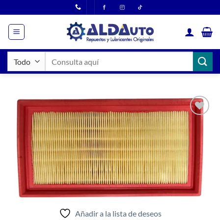
Saltar
al
contenido
Buscar
por:
Añadir
a la
lista
de
deseos
Añadir a la lista de deseos