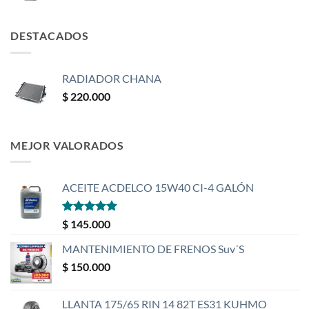
DESTACADOS
RADIADOR CHANA
$
220.000
MEJOR VALORADOS
ACEITE ACDELCO 15W40 CI-4 GALÓN
Valorado
$
145.000
con
5
de 5
MANTENIMIENTO DE FRENOS Suv´S
$
150.000
LLANTA 175/65 RIN 14 82T ES31 KUHMO