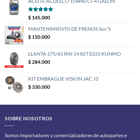
ACEITE ACDELCO 15W40 CI-4 GALÓN
Valorado
$
145.000
con
5
de 5
MANTENIMIENTO DE FRENOS Suv´S
$
150.000
LLANTA 175/65 RIN 14 82T ES31 KUHMO
$
284.000
KIT EMBRAGUE VISION JAC J3
$
330.000
SOBRE NOSOTROS
Somos importadores y comercializadores de autopartes e