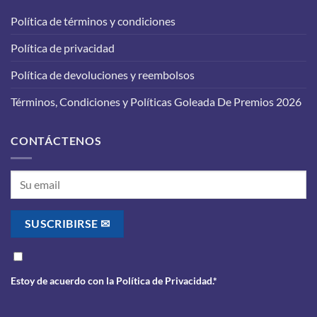
funcione
vehículo:
correctamente?
Política de términos y condiciones
lo
que
Política de privacidad
debes
saber
antes
Política de devoluciones y reembolsos
de
realizarlo
Términos, Condiciones y Políticas Goleada De Premios 2026
CONTÁCTENOS
Estoy de acuerdo con la
Política de Privacidad
.*