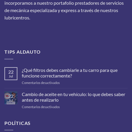
incorporamos a nuestro portafolio prestadores de servicios
de mecánica especializada y express a través de nuestros
lubricentros.
TIPS ALDAUTO
¿Qué filtros debes cambiarle a tu carro para que
22
funcione correctamente?
Jul
en
Comentarios desactivados
¿Qué
filtros
Cambio de aceite en tu vehículo: lo que debes saber
22
debes
antes de realizarlo
Jul
cambiarle
en
Comentarios desactivados
a
Cambio
tu
de
carro
aceite
POLÍTICAS
para
en
que
tu