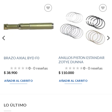
Añadir
Añadir
a la
a la
lista de
lista de
deseos
deseos
ANILLOS PISTON ESTANDAR
BRAZO AXIAL BYD F0
ZOTYE DUNNA
0
- 0 reseñas
0
- 0 reseñas
$
38.900
$
110.000
AÑADIR AL CARRITO
AÑADIR AL CARRITO
LO ÚLTIMO