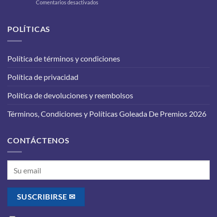
en
Comentarios desactivados
a
Cambio
tu
de
carro
aceite
POLÍTICAS
para
en
que
tu
funcione
vehículo:
correctamente?
Política de términos y condiciones
lo
que
Política de privacidad
debes
saber
antes
Política de devoluciones y reembolsos
de
realizarlo
Términos, Condiciones y Políticas Goleada De Premios 2026
CONTÁCTENOS