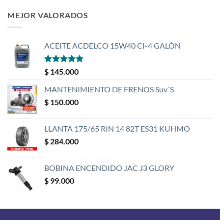
MEJOR VALORADOS
ACEITE ACDELCO 15W40 CI-4 GALÓN
Valorado
$
145.000
con
5
de 5
MANTENIMIENTO DE FRENOS Suv´S
$
150.000
LLANTA 175/65 RIN 14 82T ES31 KUHMO
$
284.000
BOBINA ENCENDIDO JAC J3 GLORY
$
99.000