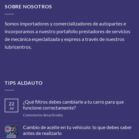
SOBRE NOSOTROS
Somos importadores y comercializadores de autopartes e
incorporamos a nuestro portafolio prestadores de servicios
de mecánica especializada y express a través de nuestros
lubricentros.
TIPS ALDAUTO
¿Qué filtros debes cambiarle a tu carro para que
22
funcione correctamente?
Jul
en
Comentarios desactivados
¿Qué
filtros
Cambio de aceite en tu vehículo: lo que debes saber
22
debes
antes de realizarlo
Jul
cambiarle