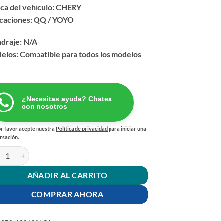
ca del vehículo: CHERY
icaciones: QQ / YOYO
ndraje: N/A
elos: Compatible para todos los modelos
¿Necesitas ayuda? Chatea
con nosotros
r favor acepte nuestra
Política de privacidad
para iniciar una
rsación.
ON 0.50 CHERY QQ / YOYO cantidad
AÑADIR AL CARRITO
COMPRAR AHORA