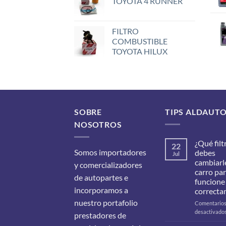
TOYOTA 4 RUNNER
FILTRO
COMBUSTIBLE
TOYOTA HILUX
SOBRE
TIPS ALDAUT
NOSOTROS
¿Qué filt
22
Somos importadores
debes
Jul
cambiarle
y comercializadores
carro pa
de autopartes e
funcione
incorporamos a
correcta
nuestro portafolio
Comentario
desactivado
prestadores de