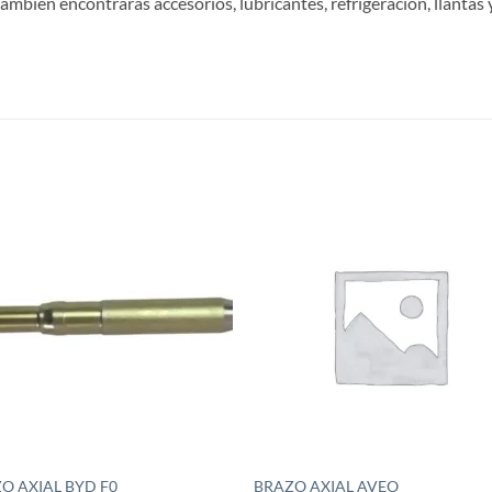
ambién encontrarás accesorios, lubricantes, refrigeración, llantas y
S
Añadir
Aña
a la
a 
lista de
list
deseos
des
O AXIAL BYD F0
BRAZO AXIAL AVEO