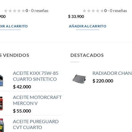
0
- 0 reseñas
0
- 0 reseñas
900
$
33.900
IR AL CARRITO
AÑADIR AL CARRITO
S VENDIDOS
DESTACADOS
ACEITE KIXX 75W-85
RADIADOR CHAN
CUARTO SINTETICO
$
220.000
$
42.000
ACEITE MOTORCRAFT
MERCON V
$
55.000
ACEITE PUREGUARD
CVT CUARTO