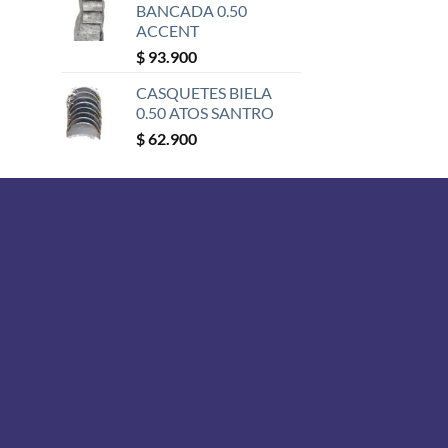
BANCADA 0.50
ACCENT
$
93.900
CASQUETES BIELA
0.50 ATOS SANTRO
$
62.900