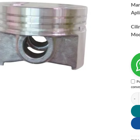
Mar
Apl
Cili
Mod
Po
conve
PIST