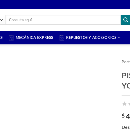
Buscar
por:
ES
MECÁNICA EXPRESS
REPUESTOS Y ACCESORIOS
Port
PI
Añadir
a la
Y
lista
de
deseos
4
$
Des