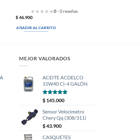
0
- 0 reseñas
$
46.900
AÑADIR AL CARRITO
MEJOR VALORADOS
A
ACEITE ACDELCO
15W40 CI-4 GALÓN
Valorado
$
145.000
con
5
de 5
Sensor Velocimetro
Chery Qq (308/311)
$
43.900
CASQUETES