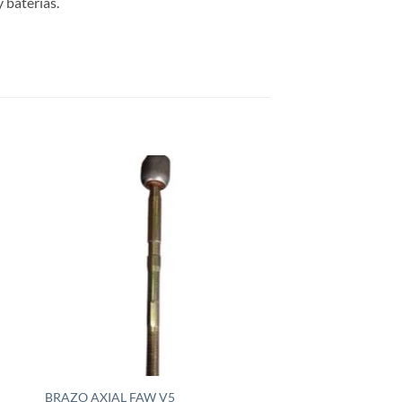
 baterías.
dir
Añadir
la
a la
a de
lista de
eos
deseos
BRAZO AXIAL FAW V5