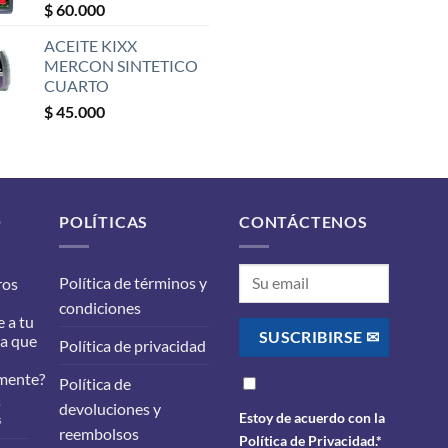
$
60.000
ACEITE KIXX
MERCON SINTETICO
CUARTO
$
45.000
O
POLÍTICAS
CONTÁCTENOS
Política de términos y
ros
condiciones
 a tu
ra que
Política de privacidad
mente?
Política de
s
devoluciones y
Estoy de acuerdo con la
en
s
reembolsos
¿Qué
Política de Privacidad
.*