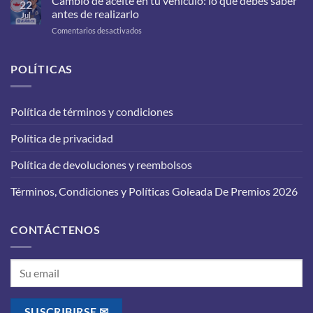
Cambio de aceite en tu vehículo: lo que debes saber
22
debes
antes de realizarlo
Jul
cambiarle
en
Comentarios desactivados
a
Cambio
tu
de
carro
aceite
POLÍTICAS
para
en
que
tu
funcione
vehículo:
correctamente?
Política de términos y condiciones
lo
que
Política de privacidad
debes
saber
antes
Política de devoluciones y reembolsos
de
realizarlo
Términos, Condiciones y Políticas Goleada De Premios 2026
CONTÁCTENOS