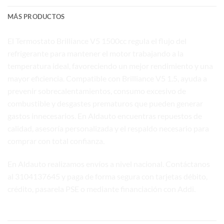
MÁS PRODUCTOS
El Termostato Brilliance V5 1500cc regula el flujo del
refrigerante para mantener el motor trabajando a la
temperatura ideal, favoreciendo un mejor rendimiento y una
mayor eficiencia. Compatible con Brilliance V5 1.5, ayuda a
prevenir sobrecalentamientos, consumo excesivo de
combustible y desgastes prematuros que pueden generar
gastos innecesarios. En Aldauto encuentras repuestos de
calidad, asesoría personalizada y el respaldo necesario para
comprar con total confianza.
En
Aldauto
realizamos envíos a nivel nacional. Contáctanos
al 3104137645 y paga de forma segura con tarjetas débito,
crédito, pasarela PSE o mediante financiación con Addi.