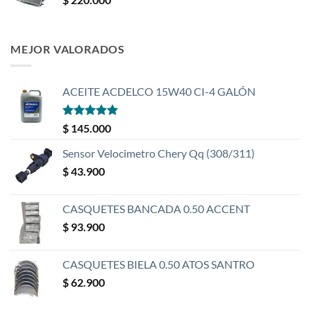
MEJOR VALORADOS
ACEITE ACDELCO 15W40 CI-4 GALÓN
Valorado
$
145.000
con
5
de 5
Sensor Velocimetro Chery Qq (308/311)
$
43.900
CASQUETES BANCADA 0.50 ACCENT
$
93.900
CASQUETES BIELA 0.50 ATOS SANTRO
$
62.900