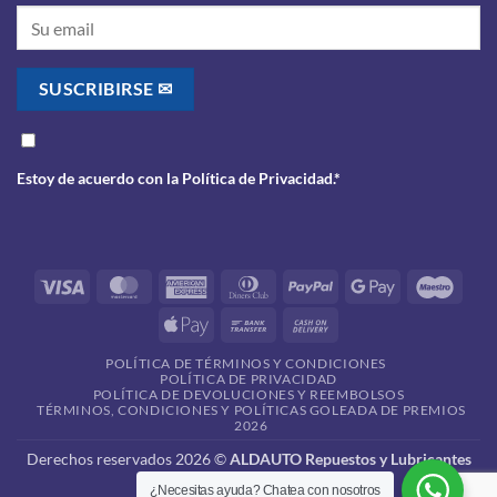
Estoy de acuerdo con la
Política de Privacidad
.*
Visa
MasterCard
American
Dinners
PayPal
Google
Maes
Express
Club
Pay
Apple
Bank
Cash
Pay
Transfer
On
POLÍTICA DE TÉRMINOS Y CONDICIONES
Delivery
POLÍTICA DE PRIVACIDAD
POLÍTICA DE DEVOLUCIONES Y REEMBOLSOS
TÉRMINOS, CONDICIONES Y POLÍTICAS GOLEADA DE PREMIOS
2026
Derechos reservados 2026 ©
ALDAUTO Repuestos y Lubricantes
¿Necesitas ayuda? Chatea con nosotros