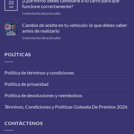
¿Qué filtros debes cambiarle a tu carro para que
22
funcione correctamente?
Jul
en
Comentarios desactivados
¿Qué
filtros
Cambio de aceite en tu vehículo: lo que debes saber
22
debes
antes de realizarlo
Jul
cambiarle
en
Comentarios desactivados
a
Cambio
tu
de
carro
aceite
POLÍTICAS
para
en
que
tu
funcione
vehículo:
correctamente?
Política de términos y condiciones
lo
que
Política de privacidad
debes
saber
antes
Política de devoluciones y reembolsos
de
realizarlo
Términos, Condiciones y Políticas Goleada De Premios 2026
CONTÁCTENOS