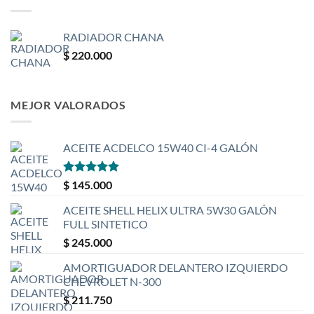
RADIADOR CHANA
$
220.000
MEJOR VALORADOS
ACEITE ACDELCO 15W40 CI-4 GALÓN
Valorado
$
145.000
con
5
de 5
ACEITE SHELL HELIX ULTRA 5W30 GALÓN
FULL SINTETICO
$
245.000
AMORTIGUADOR DELANTERO IZQUIERDO
CHEVROLET N-300
$
211.750