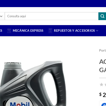
Buscar
por:
ES
MECÁNICA EXPRESS
REPUESTOS Y ACCESORIOS
Port
A
G
2
$