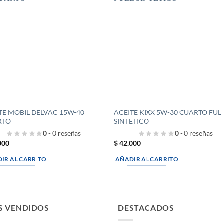
TE MOBIL DELVAC 15W-40
ACEITE KIXX 5W-30 CUARTO FUL
RTO
SINTETICO
0
- 0 reseñas
0
- 0 reseñas
000
$
42.000
IR AL CARRITO
AÑADIR AL CARRITO
S VENDIDOS
DESTACADOS