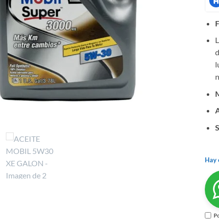
F
L
d
l
n
A
Hay 
Po