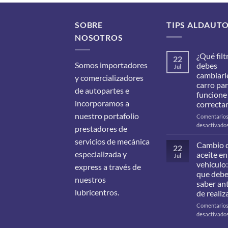
SOBRE
TIPS ALDAUT
NOSOTROS
¿Qué filt
22
Somos importadores
debes
Jul
cambiarle
y comercializadores
carro pa
de autopartes e
funcione
incorporamos a
correcta
nuestro portafolio
Comentario
desactivado
prestadores de
servicios de mecánica
Cambio 
22
especializada y
aceite en
Jul
vehículo:
express a través de
que deb
nuestros
saber an
lubricentros.
de realiz
Comentario
desactivado