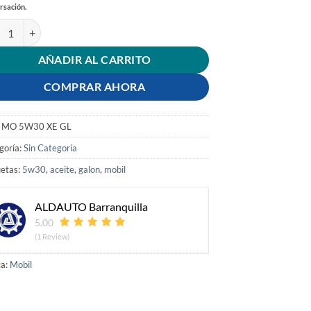
rsación.
ITE MOBIL 5W30 XE GALON cantidad
AÑADIR AL CARRITO
COMPRAR AHORA
:
MO 5W30 XE GL
goría:
Sin Categoría
uetas:
5w30
,
aceite
,
galon
,
mobil
ALDAUTO Barranquilla
5.00
(1 Review)
a:
Mobil