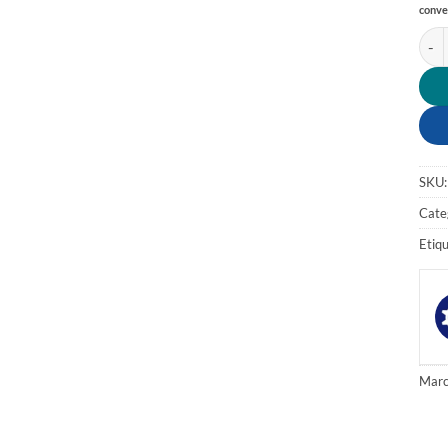
conve
ACE
SKU
Cate
Etiq
Marc