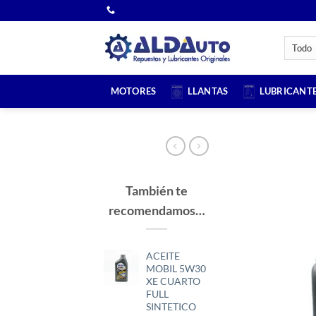
Saltar
al
contenido
MOTORES
LLANTAS
LUBRICANT
También te
recomendamos…
ACEITE
MOBIL 5W30
XE CUARTO
FULL
SINTETICO