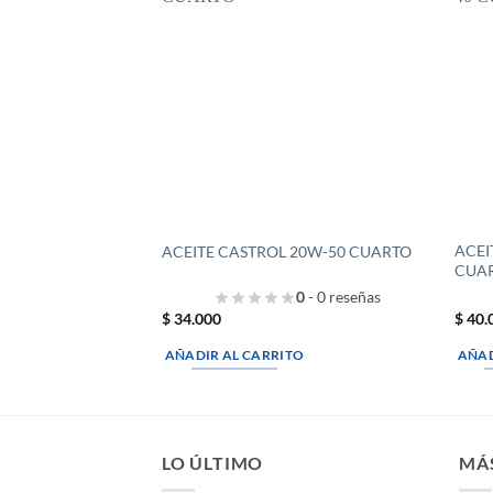
ACEI
ACEITE CASTROL 20W-50 CUARTO
CUA
0
- 0 reseñas
$
34.000
$
40.
AÑADIR AL CARRITO
AÑAD
LO ÚLTIMO
MÁ