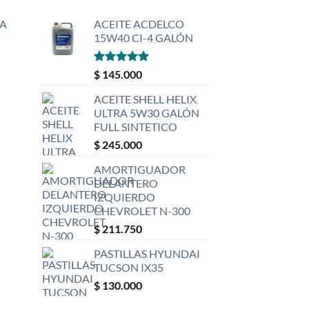
A
ACEITE ACDELCO
15W40 CI-4 GALÓN
Valorado
$
145.000
con
5
de 5
ACEITE SHELL HELIX
ULTRA 5W30 GALÓN
FULL SINTETICO
$
245.000
AMORTIGUADOR
DELANTERO
IZQUIERDO
CHEVROLET N-300
$
211.750
PASTILLAS HYUNDAI
TUCSON IX35
$
130.000