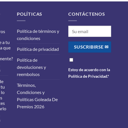
O
POLÍTICAS
CONTÁCTENOS
Política de términos y
ros
condiciones
 a tu
ra que
Política de privacidad
mente?
Política de
s
devoluciones y
Estoy de acuerdo con la
en
s
reembolsos
¿Qué
Política de Privacidad
.*
filtros
de
Términos,
debes
 tu
cambiarle
 lo
Condiciones y
a
es
Políticas Goleada De
tu
tes
carro
Premios 2026
arlo
para
que
s
funcione
en
s
correctamente?
Cambio