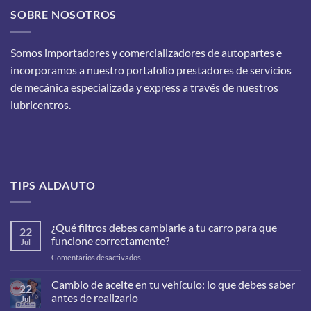
SOBRE NOSOTROS
Somos importadores y comercializadores de autopartes e
incorporamos a nuestro portafolio prestadores de servicios
de mecánica especializada y express a través de nuestros
lubricentros.
TIPS ALDAUTO
¿Qué filtros debes cambiarle a tu carro para que
22
funcione correctamente?
Jul
en
Comentarios desactivados
¿Qué
filtros
Cambio de aceite en tu vehículo: lo que debes saber
22
debes
antes de realizarlo
Jul
cambiarle