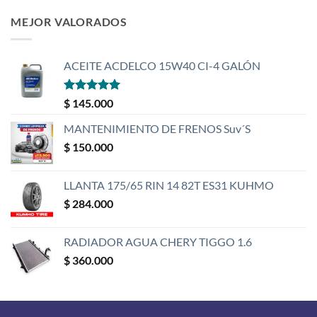
MEJOR VALORADOS
ACEITE ACDELCO 15W40 CI-4 GALÓN
Valorado
$
145.000
con
5
de 5
MANTENIMIENTO DE FRENOS Suv´S
$
150.000
LLANTA 175/65 RIN 14 82T ES31 KUHMO
$
284.000
RADIADOR AGUA CHERY TIGGO 1.6
$
360.000