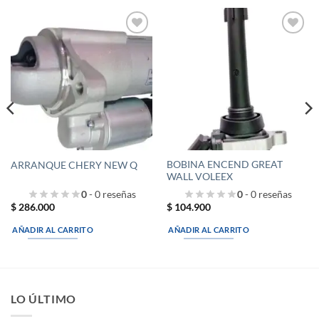
Añadir
Añadir
a la
a la
lista de
lista de
deseos
deseos
BOBINA ENCEND GREAT
ARRANQUE CHERY NEW Q
WALL VOLEEX
0
- 0 reseñas
0
- 0 reseñas
$
286.000
$
104.900
AÑADIR AL CARRITO
AÑADIR AL CARRITO
LO ÚLTIMO