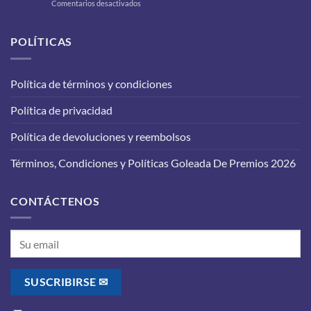
en
Comentarios desactivados
a
Cambio
tu
de
carro
aceite
POLÍTICAS
para
en
que
tu
funcione
vehículo:
correctamente?
Política de términos y condiciones
lo
que
Política de privacidad
debes
saber
antes
Política de devoluciones y reembolsos
de
realizarlo
Términos, Condiciones y Políticas Goleada De Premios 2026
CONTÁCTENOS